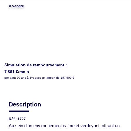
LOUER
A vendre
NOTRE AGENCE
Notre Agence
Notre Équipe
Actualités
Simulation de remboursement :
7 861 €/mois
pendant 20 ans à 3% avec un apport de 157 500 €
EN
Description
Réf : 1727
Au sein d'un environnement calme et verdoyant, offrant un