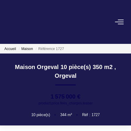
ACHETER
Accueil
Maison
Référence 1727
OFF MARKET
Maison Orgeval 10 pièce(s) 350 m2
,
Orgeval
NORMANDIE/LA BAULE
1 575 000 €
BRETAGNE
product.price.fees_charges.teaser
PROPRIETES/CHATEAUX
10
pièce(s)
•
344
m²
•
Réf : 1727