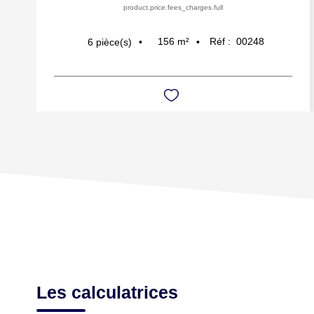
product.price.fees_charges.full
156
m²
Réf :
00248
6
pièce(s)
Les calculatrices