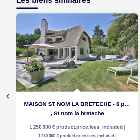
Les biens similaires
MAISON ST NOM LA BRETECHE - 6 pièce(s) - 156 m2
,
St nom la breteche
1 250 000 €
product.price.fees_included
|
|
1 210 000 €
product.price.fees_included