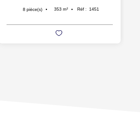
353
m²
Réf :
1451
8
pièce(s)