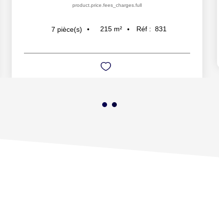
product.price.fees_charges.full
215
m²
Réf :
831
7
pièce(s)