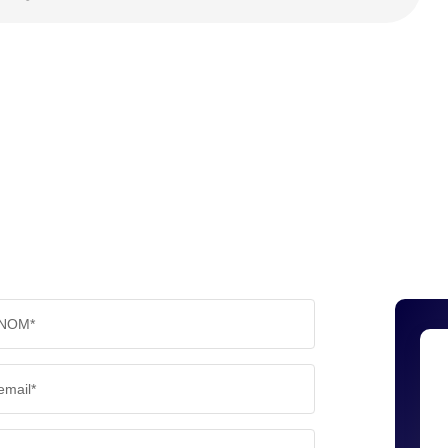
NOM*
email*