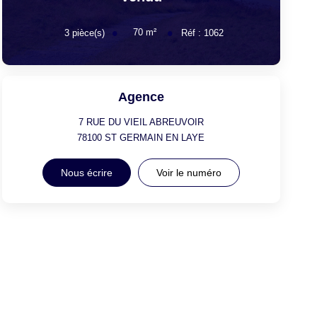
70
m²
3
pièce(s)
Réf :
1062
Agence
7 RUE DU VIEIL ABREUVOIR
78100
ST GERMAIN EN LAYE
Nous écrire
Voir le numéro