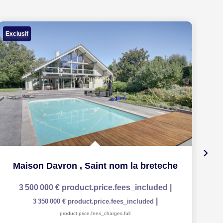
Exclusif
Ex
Maison Davron
,
Saint nom la breteche
3 500 000 €
product.price.fees_included
|
|
3 350 000 €
product.price.fees_included
product.price.fees_charges.full