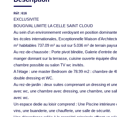
Réf : 616
EXCLUSIVITE
BOUGIVAL LIMITE LA CELLE SAINT CLOUD
Au sein d'un environnement verdoyant en position dominante 
les écoles internationales, Exceptionnelle Maison d'Archite
m² habitables 737.09 m² au sol sur 5.036 m² de terrain pays
Au rez-de-chaussée : Porte pivot blindée, Galerie d'entrée d
manger donnant sur la terrasse, cuisine ouverte équipée dîna
chambre possible ou salon TV wc invités.
A l'étage : une master Bedroom de 78.99 m2 : chambre de 40
double dressing et WC.
Au rez-de-jardin : deux suites comprenant un dressing et un
avec wc, une chambre avec dressing, une chambre, une sal
avec wc.
Un espace dedie au loisir comprend : Une Piscine intérieure 
vins, une buanderie, une chaufferie, une salle de sécurité.