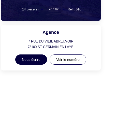
737
m²
14
pièce(s)
Réf :
616
Agence
7 RUE DU VIEIL ABREUVOIR
78100
ST GERMAIN EN LAYE
Nous écrire
Voir le numéro