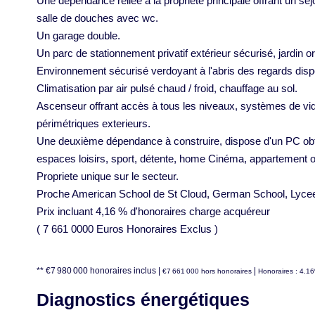
Une dépendance reliée à la propriété principale offrant un s
salle de douches avec wc.
Un garage double.
Un parc de stationnement privatif extérieur sécurisé, jardin or
Environnement sécurisé verdoyant à l'abris des regards dispo
Climatisation par air pulsé chaud / froid, chauffage au sol.
Ascenseur offrant accès à tous les niveaux, systèmes de vid
périmétriques exterieurs.
Une deuxième dépendance à construire, dispose d'un PC obt
espaces loisirs, sport, détente, home Cinéma, appartement o
Propriete unique sur le secteur.
Proche American School de St Cloud, German School, Lycee I
Prix incluant 4,16 % d'honoraires charge acquéreur
( 7 661 0000 Euros Honoraires Exclus )
** €7 980 000
honoraires inclus
|
|
€7 661 000
hors honoraires
Honoraires : 4.1
Diagnostics énergétiques