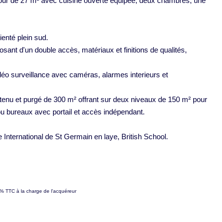
éjour de 27 m² avec cuisine ouverte équipée, deux chambres, une
ienté plein sud.
sant d'un double accès, matériaux et finitions de qualités,
éo surveillance avec caméras, alarmes interieurs et
enu et purgé de 300 m² offrant sur deux niveaux de 150 m² pour
u bureaux avec portail et accès indépendant.
nternational de St Germain en laye, British School.
6% TTC à la charge de l'acquéreur