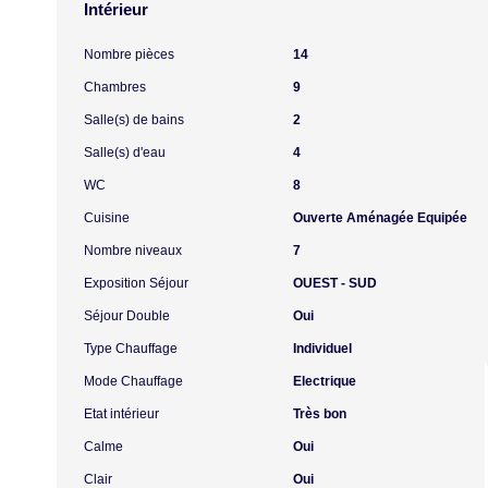
Intérieur
Nombre pièces
14
Chambres
9
Salle(s) de bains
2
Salle(s) d'eau
4
WC
8
Cuisine
Ouverte Aménagée Equipée
Nombre niveaux
7
Exposition Séjour
OUEST - SUD
Séjour Double
Oui
Type Chauffage
Individuel
Mode Chauffage
Electrique
Etat intérieur
Très bon
Calme
Oui
Clair
Oui