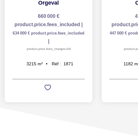
Orgeval
660 000 €
4
product.price.fees_included
|
product.pr
634 000 €
product.price.fees_included
447 000 €
prod
|
product.price.fees_charges.full
product.pr
Réf :
1871
3215
m²
1182
m