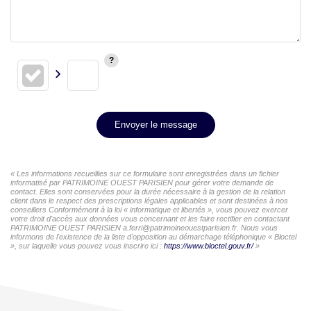
Envoyer le message
« Les informations recueillies sur ce formulaire sont enregistrées dans un fichier
informatisé par PATRIMOINE OUEST PARISIEN pour gérer votre demande de
contact. Elles sont conservées pour la durée nécessaire à la gestion de la relation
client dans le respect des prescriptions légales applicables et sont destinées à nos
conseillers Conformément à la loi « informatique et libertés », vous pouvez exercer
votre droit d'accès aux données vous concernant et les faire rectifier en contactant
PATRIMOINE OUEST PARISIEN a.ferri@patrimoineouestparisien.fr. Nous vous
informons de l'existence de la liste d'opposition au démarchage téléphonique « Bloctel
», sur laquelle vous pouvez vous inscrire ici :
https://www.bloctel.gouv.fr/
»