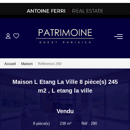
ACHETER
OFF MARKET
Accueil
Maison
Référence 290
NORMANDIE/LA BAULE
Maison L Etang La Ville 8 pièce(s) 245
m2
,
L etang la ville
BRETAGNE
Vendu
PROPRIETES/CHATEAUX
8
pièce(s)
•
238
m²
•
Réf : 290