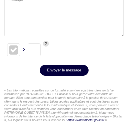
Envoyer le message
« Les informations recueillies sur ce formulaire sont enregistrées dans un fichier
informatisé par PATRIMOINE OUEST PARISIEN pour gérer votre demande de
contact. Elles sont conservées pour la durée nécessaire à la gestion de la relation
client dans le respect des prescriptions légales applicables et sont destinées à nos
conseillers Conformément à la loi « informatique et libertés », vous pouvez exercer
votre droit d'accès aux données vous concernant et les faire rectifier en contactant
PATRIMOINE OUEST PARISIEN a.ferri@patrimoineouestparisien.fr. Nous vous
informons de l'existence de la liste d'opposition au démarchage téléphonique « Bloctel
», sur laquelle vous pouvez vous inscrire ici :
https://www.bloctel.gouv.fr/
»