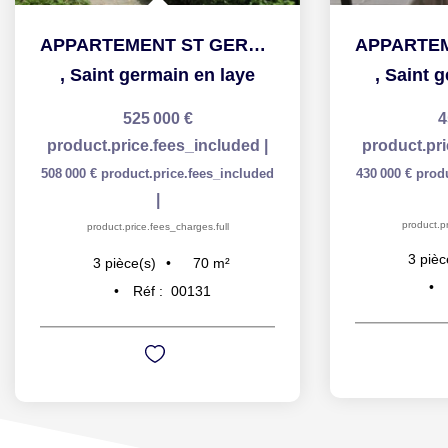
APPARTEMENT ST GERMAIN EN LAYE - 3 pièce(s) - 70 m2
,
Saint germain en laye
,
Saint g
525 000 €
4
product.price.fees_included
|
product.pr
508 000 €
product.price.fees_included
430 000 €
prod
|
product.pr
product.price.fees_charges.full
3
pièc
70
m²
3
pièce(s)
Réf :
00131