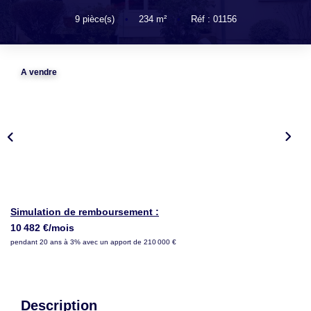
LOUER
9
pièce(s)
•
234
m²
•
Réf : 01156
NOTRE AGENCE
A vendre
Notre Agence
Notre Équipe
Actualités
EN
Simulation de remboursement :
10 482 €/mois
pendant 20 ans à 3% avec un apport de 210 000 €
Description