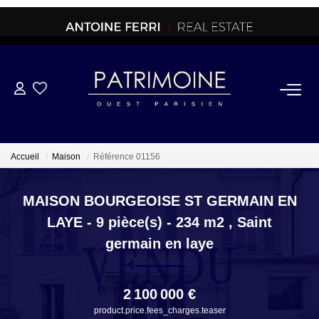
ACHETER
OFF MARKET
Accueil
Maison
Référence 01156
NORMANDIE/LA BAULE
MAISON BOURGEOISE ST GERMAIN EN
LAYE - 9 pièce(s) - 234 m2
,
Saint
BRETAGNE
germain en laye
PROPRIETES/CHATEAUX
2 100 000 €
product.price.fees_charges.teaser