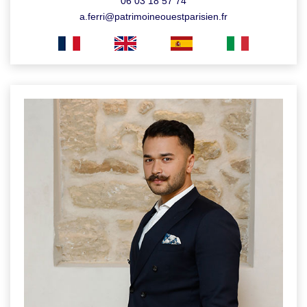
06 03 18 57 74
a.ferri@patrimoineouestparisien.fr